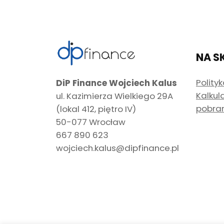
NA S
Polity
DiP Finance Wojciech Kalus
Kalkul
ul. Kazimierza Wielkiego 29A
pobra
(lokal 412, piętro IV)
50-077 Wrocław
667 890 623
wojciech.kalus@dipfinance.pl