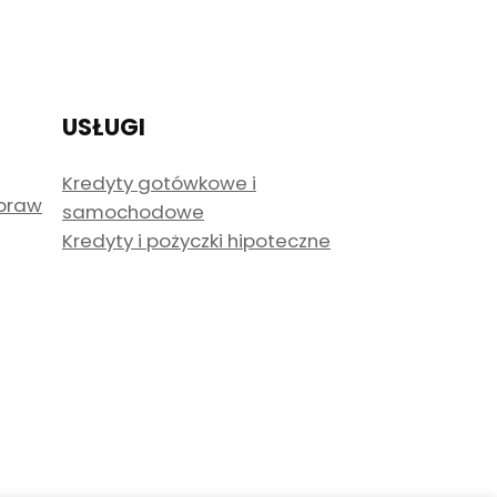
USŁUGI
Kredyty gotówkowe i
spraw
samochodowe
Kredyty i pożyczki hipoteczne