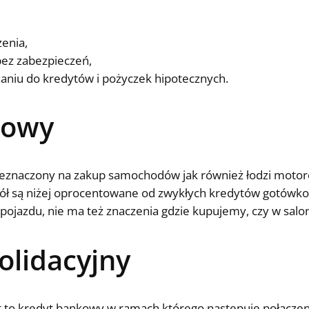
enia,
ez zabezpieczeń,
aniu do kredytów i pożyczek hipotecznych.
dowy
rzeznaczony na zakup samochodów jak również łodzi moto
ół są niżej oprocentowane od zwykłych kredytów gotów
jazdu, nie ma też znaczenia gdzie kupujemy, czy w salon
olidacyjny
t to kredyt bankowy w ramach którego następuje połączen