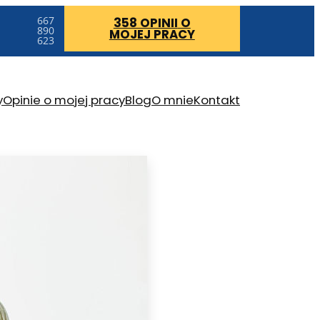
667
358 OPINII
O
890
MOJEJ PRACY
623
y
Opinie o mojej pracy
Blog
O mnie
Kontakt