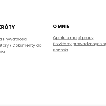
O MNIE
KRÓTY
Opinie o mojej pracy
ka Prywatności
Przykłady prowadzonych 
atory / Dokumenty do
Kontakt
nia