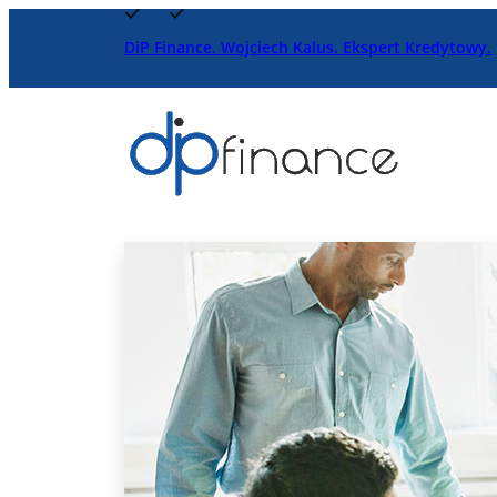
Przejdź
DiP Finance. Wojciech Kalus. Ekspert Kredytowy.
do
treści