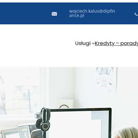
wojciech.kalus@dipfin
ance.pl
Usługi
Kredyty – porad