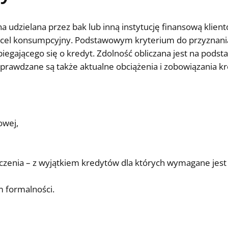
a udzielana przez bak lub inną instytucję finansową klien
lny cel konsumpcyjny. Podstawowym kryterium do przyznan
iegającego się o kredyt. Zdolność obliczana jest na pods
rawdzane są także aktualne obciążenia i zobowiązania k
owej,
czenia – z wyjątkiem kredytów dla których wymagane jest 
 formalności.