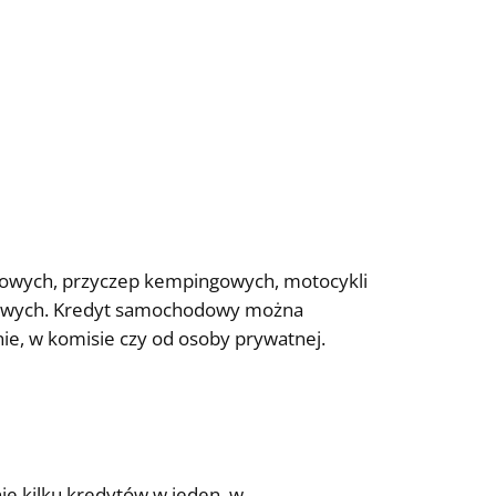
rowych, przyczep kempingowych, motocykli
kowych. Kredyt samochodowy można
ie, w komisie czy od osoby prywatnej.
ie kilku kredytów w jeden, w