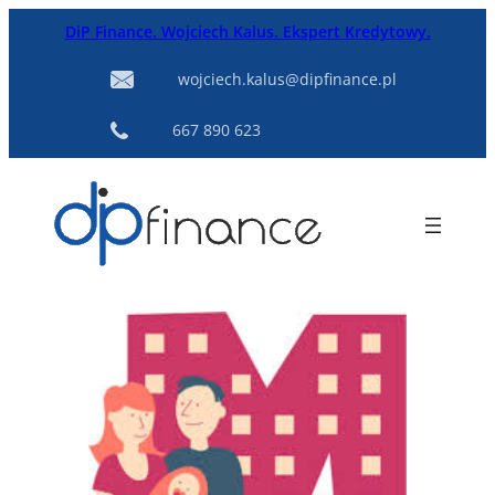
Przejdź
DiP Finance. Wojciech Kalus. Ekspert Kredytowy.
do
treści
wojciech.kalus@dipfinance.pl
667 890 623