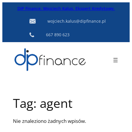
Przejdź
DiP Finance. Wojciech Kalus. Ekspert Kredytowy.
do
treści
wojciech.kalus@dipfinance.pl
667 890 623
Tag:
agent
Nie znaleziono żadnych wpisów.