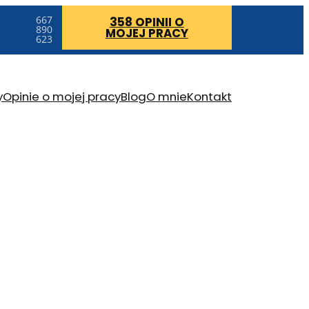
667
358 OPINII
O
890
MOJEJ PRACY
623
y
Opinie o mojej pracy
Blog
O mnie
Kontakt