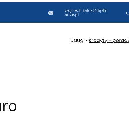
wojciech.kalus@dipfin
ance.pl
Usługi
Kredyty – porad
uro