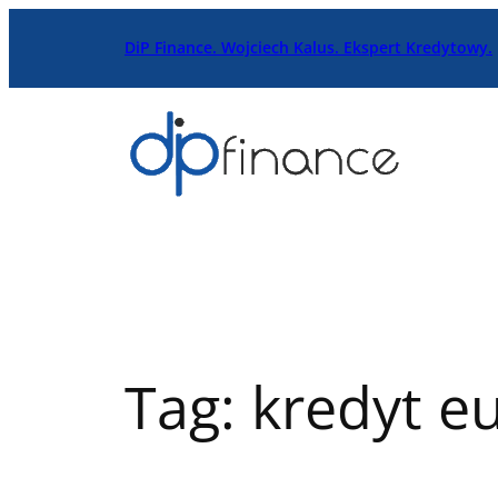
Przejdź
DiP Finance. Wojciech Kalus. Ekspert Kredytowy.
do
treści
Tag:
kredyt e