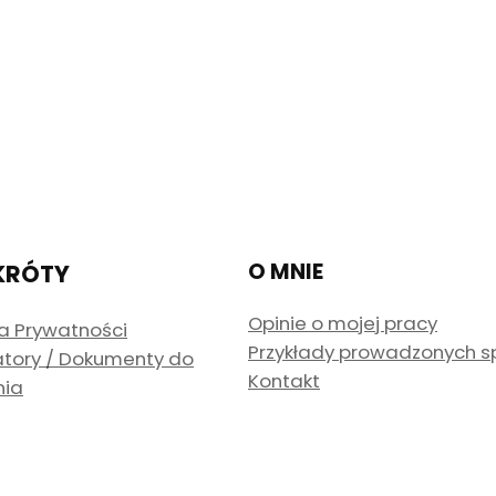
O MNIE
KRÓTY
Opinie o mojej pracy
ka Prywatności
Przykłady prowadzonych 
atory / Dokumenty do
Kontakt
nia