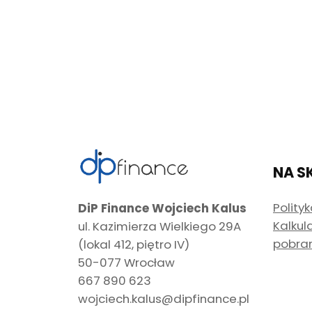
NA S
Polity
DiP Finance Wojciech Kalus
Kalkul
ul. Kazimierza Wielkiego 29A
pobra
(lokal 412, piętro IV)
50-077 Wrocław
667 890 623
wojciech.kalus@dipfinance.pl