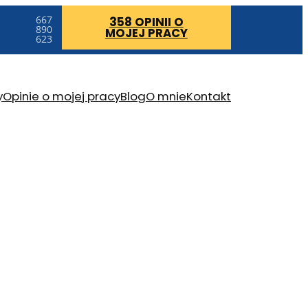
667
358 OPINII
O
890
MOJEJ PRACY
623
y
Opinie o mojej pracy
Blog
O mnie
Kontakt