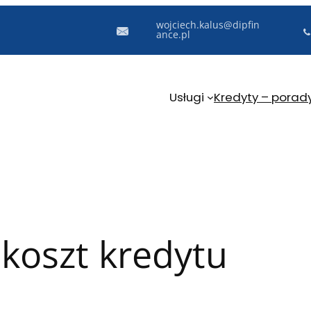
wojciech.kalus@dipfin
ance.pl
Usługi
Kredyty – porad
 koszt kredytu