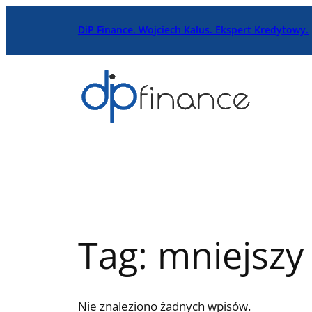
Przejdź
DiP Finance. Wojciech Kalus. Ekspert Kredytowy.
do
treści
Tag:
mniejszy
Nie znaleziono żadnych wpisów.