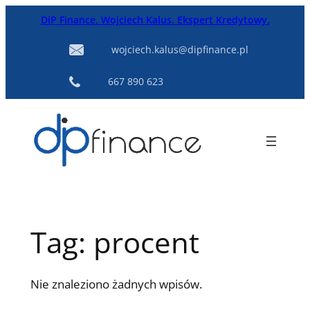
Przejdź
DiP Finance. Wojciech Kalus. Ekspert Kredytowy.
do
treści
wojciech.kalus@dipfinance.pl
667 890 623
Tag:
procent
Nie znaleziono żadnych wpisów.