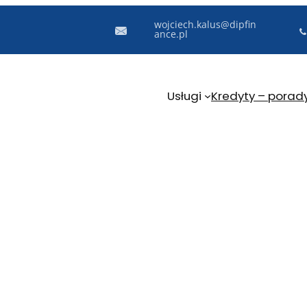
wojciech.kalus@dipfin
ance.pl
Usługi
Kredyty – porad