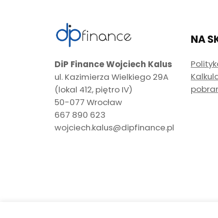
NA S
Polity
DiP Finance Wojciech Kalus
Kalkul
ul. Kazimierza Wielkiego 29A
pobra
(lokal 412, piętro IV)
50-077 Wrocław
667 890 623
wojciech.kalus@dipfinance.pl