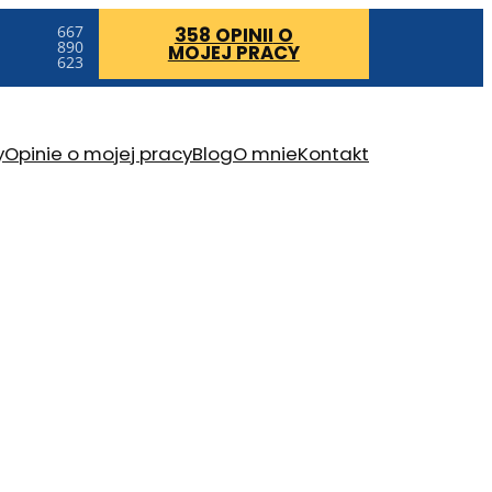
667
358 OPINII
O
890
MOJEJ PRACY
623
y
Opinie o mojej pracy
Blog
O mnie
Kontakt