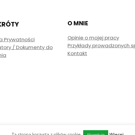
O MNIE
KRÓTY
Opinie o mojej pracy
ka Prywatności
Przykłady prowadzonych 
atory / Dokumenty do
Kontakt
nia
Ta strona korzysta z plików cookie.
Więcej
Akceptuję