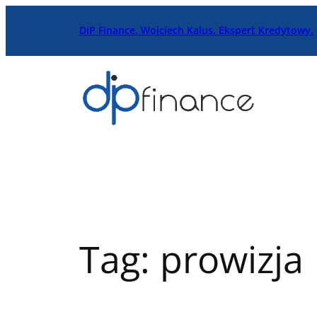
Przejdź
DiP Finance. Wojciech Kalus. Ekspert Kredytowy.
do
treści
Tag:
prowizja