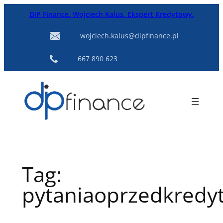
Przejdź
DiP Finance. Wojciech Kalus. Ekspert Kredytowy.
do
treści
wojciech.kalus@dipfinance.pl
667 890 623
Tag:
pytaniaoprzedkredy