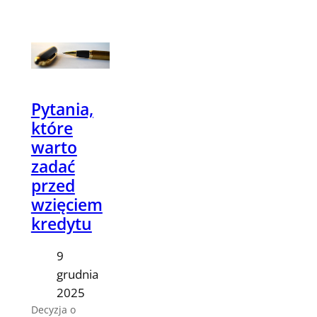
Pytania,
które
warto
zadać
przed
wzięciem
kredytu
9
grudnia
2025
Decyzja o