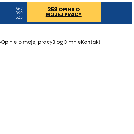
667
358 OPINII
O
890
MOJEJ PRACY
623
y
Opinie o mojej pracy
Blog
O mnie
Kontakt