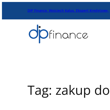
Przejdź
DiP Finance. Wojciech Kalus. Ekspert Kredytowy.
do
treści
Tag:
zakup d