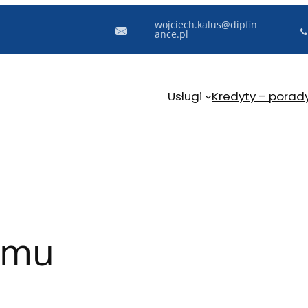
wojciech.kalus@dipfin
ance.pl
Usługi
Kredyty – porad
omu