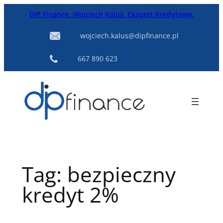
Przejdź
DiP Finance. Wojciech Kalus. Ekspert Kredytowy.
do
treści
wojciech.kalus@dipfinance.pl
667 890 623
Tag:
bezpieczny
kredyt 2%