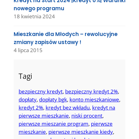
Kredyt na Start 2024 |Kredyt 0%| Warunki
nowego programu
18 kwietnia 2024
Mieszkanie dla Młodych – rewolucyjne
zmiany zapisów ustawy !
4 lipca 2015
Tagi
bezpieczny kredyt
, 
bezpieczny kredyt 2%
, 
dopłaty
, 
dopłaty bgk
, 
konto mieszkaniowe
, 
kredyt 2%
, 
kredyt bez wkładu
, 
kredyt na
pierwsze mieszkanie
, 
niski procent
, 
pierwsze mieszanie program
, 
pierwsze
mieszkanie
, 
pierwsze mieszkanie kiedy
, 