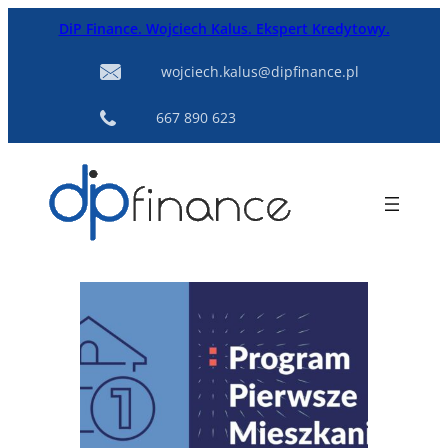
Przejdź
DiP Finance. Wojciech Kalus. Ekspert Kredytowy.
do
treści
wojciech.kalus@dipfinance.pl
667 890 623