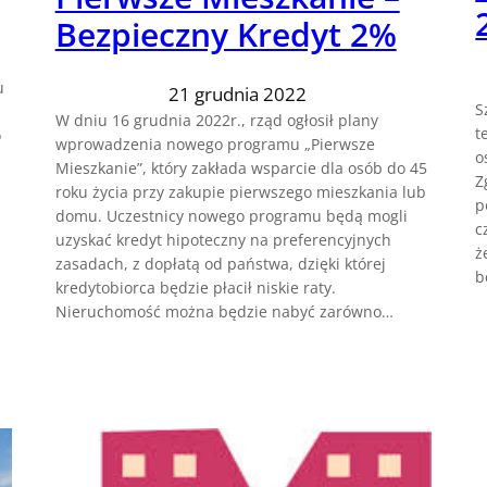
Bezpieczny Kredyt 2%
u
21 grudnia 2022
S
W dniu 16 grudnia 2022r., rząd ogłosił plany
t
o
wprowadzenia nowego programu „Pierwsze
o
Mieszkanie”, który zakłada wsparcie dla osób do 45
Z
roku życia przy zakupie pierwszego mieszkania lub
p
domu. Uczestnicy nowego programu będą mogli
c
uzyskać kredyt hipoteczny na preferencyjnych
ż
zasadach, z dopłatą od państwa, dzięki której
b
kredytobiorca będzie płacił niskie raty.
Nieruchomość można będzie nabyć zarówno…