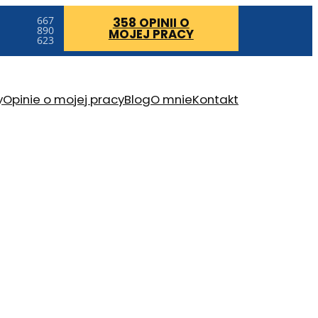
667
358 OPINII
O
890
MOJEJ PRACY
623
y
Opinie o mojej pracy
Blog
O mnie
Kontakt