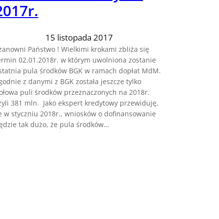
2017r.
15 listopada 2017
zanowni Państwo ! Wielkimi krokami zbliża się
ermin 02.01.2018r. w którym uwolniona zostanie
statnia pula środków BGK w ramach dopłat MdM.
godnie z danymi z BGK została jeszcze tylko
ołowa puli środków przeznaczonych na 2018r.
zyli 381 mln. Jako ekspert kredytowy przewiduję,
e w styczniu 2018r., wniosków o dofinansowanie
ędzie tak dużo, że pula środków…