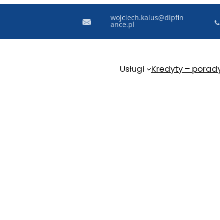
wojciech.kalus@dipfin
ance.pl
Usługi
Kredyty – porad