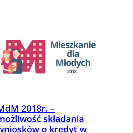
MdM 2018r. –
możliwość składania
wniosków o kredyt w