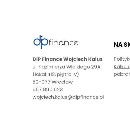
NA S
Polity
DiP Finance Wojciech Kalus
Kalkul
ul. Kazimierza Wielkiego 29A
pobra
(lokal 412, piętro IV)
50-077 Wrocław
667 890 623
wojciech.kalus@dipfinance.pl