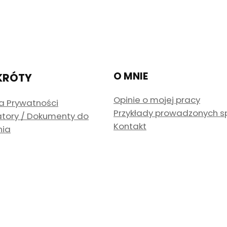
O MNIE
KRÓTY
Opinie o mojej pracy
ka Prywatności
Przykłady prowadzonych 
atory / Dokumenty do
Kontakt
nia