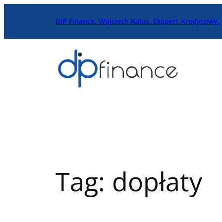
Przejdź
DiP Finance. Wojciech Kalus. Ekspert Kredytowy.
do
treści
Tag:
dopłaty