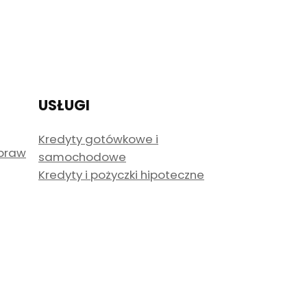
USŁUGI
Kredyty gotówkowe i
spraw
samochodowe
Kredyty i pożyczki hipoteczne