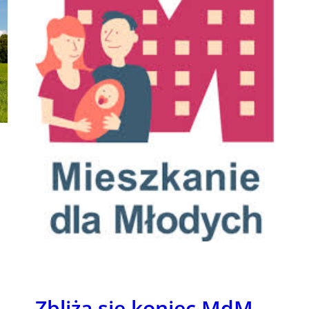
Zbliża się koniec MdM