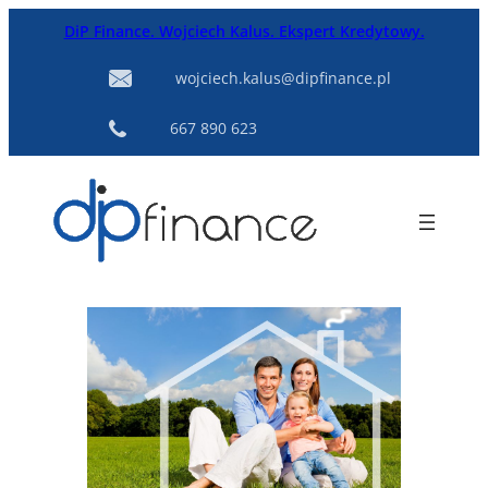
Przejdź
DiP Finance. Wojciech Kalus. Ekspert Kredytowy.
do
treści
wojciech.kalus@dipfinance.pl
667 890 623