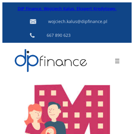
Przejdź
DiP Finance. Wojciech Kalus. Ekspert Kredytowy.
do
treści
wojciech.kalus@dipfinance.pl
667 890 623