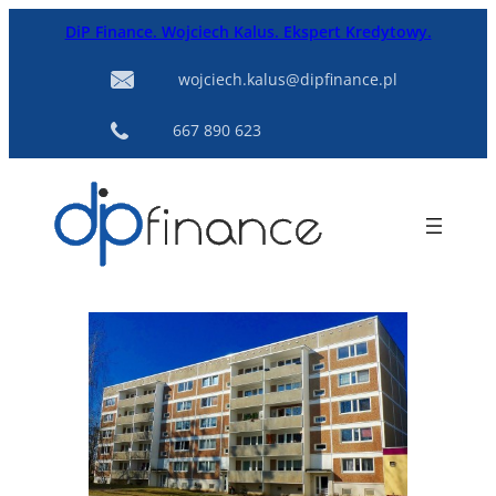
Przejdź
DiP Finance. Wojciech Kalus. Ekspert Kredytowy.
do
treści
wojciech.kalus@dipfinance.pl
667 890 623