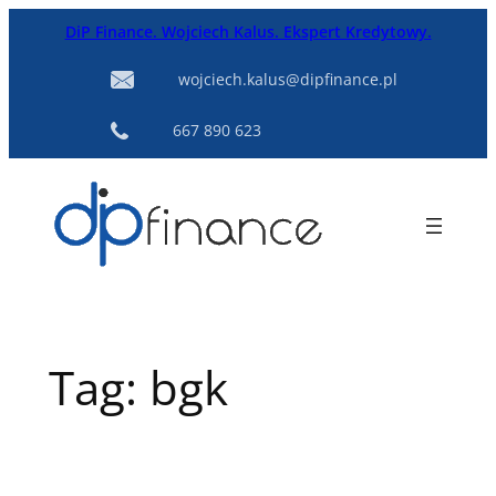
Przejdź
DiP Finance. Wojciech Kalus. Ekspert Kredytowy.
do
treści
wojciech.kalus@dipfinance.pl
667 890 623
Tag:
bgk