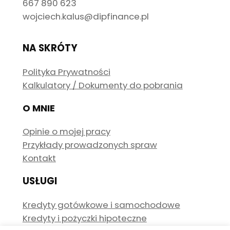
667 890 623
wojciech.kalus@dipfinance.pl
NA SKRÓTY
Polityka Prywatności
Kalkulatory / Dokumenty do pobrania
O MNIE
Opinie o mojej pracy
Przykłady prowadzonych spraw
Kontakt
USŁUGI
Kredyty gotówkowe i samochodowe
Kredyty i pożyczki hipoteczne