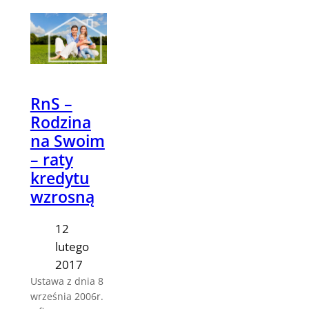
RnS –
Rodzina
na Swoim
– raty
kredytu
wzrosną
12
lutego
2017
Ustawa z dnia 8
września 2006r.