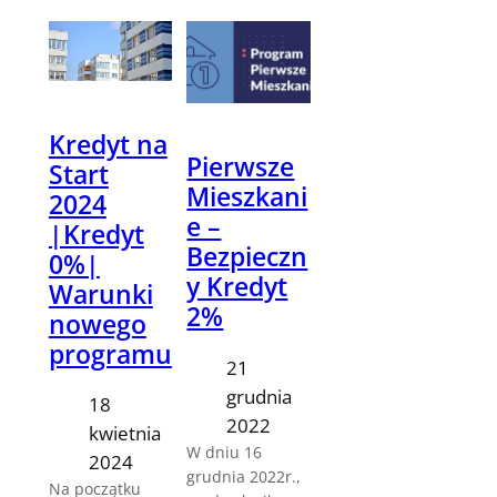
Kredyt na
Pierwsze
Start
Mieszkani
2024
e –
|Kredyt
Bezpieczn
0%|
y Kredyt
Warunki
2%
nowego
programu
21
grudnia
18
2022
kwietnia
W dniu 16
2024
grudnia 2022r.,
Na początku