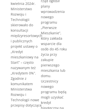
rząd ogłosił
kwietnia 2024r.
plany
Ministerstwo
wprowadzenia
Rozwoju i
nowego
Technologii
programu
skierowało do
„Pierwsze
konsultacji
Mieszkanie”,
międzyresortowych
który zakłada
i publicznych
wsparcie dla
projekt ustawy o
osób do 45 roku
„Kredyt
życia przy
mieszkaniowy na
zakupie
Start” – często
pierwszego
nazywanym też
mieszkania lub
„Kredytem 0%”.
domu.
Zgodnie z
Uczestnicy
komunikatem
nowego
Ministerstwa
programu będą
Rozwoju i
mogli uzyskać
Technologii nowe
kredyt
przepisy dotyczące
hipoteczny na