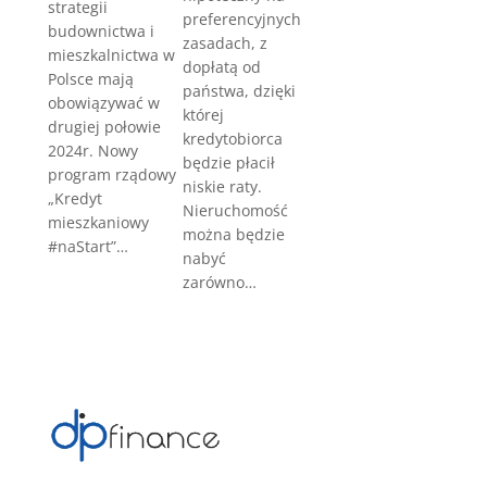
strategii
preferencyjnych
budownictwa i
zasadach, z
mieszkalnictwa w
dopłatą od
Polsce mają
państwa, dzięki
obowiązywać w
której
drugiej połowie
kredytobiorca
2024r. Nowy
będzie płacił
program rządowy
niskie raty.
„Kredyt
Nieruchomość
mieszkaniowy
można będzie
#naStart”…
nabyć
zarówno…