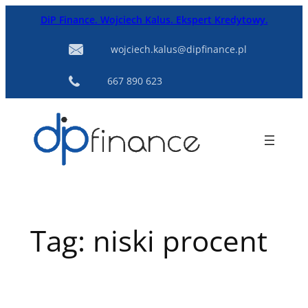
Przejdź
DiP Finance. Wojciech Kalus. Ekspert Kredytowy.
do
treści
wojciech.kalus@dipfinance.pl
667 890 623
Tag:
niski procent