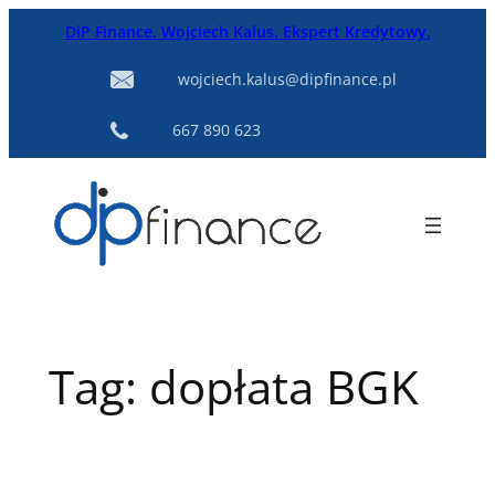
Przejdź
DiP Finance. Wojciech Kalus. Ekspert Kredytowy.
do
treści
wojciech.kalus@dipfinance.pl
667 890 623
Tag:
dopłata BGK