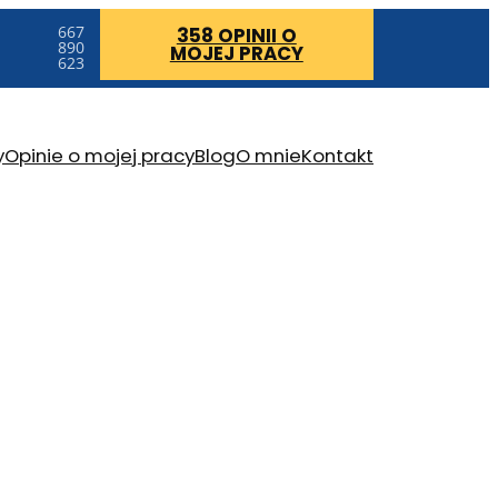
667
358 OPINII
O
890
MOJEJ PRACY
623
y
Opinie o mojej pracy
Blog
O mnie
Kontakt