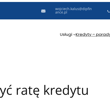
wojciech.kalus@dipfin
ance.pl
Usługi
Kredyty – porad
zyć ratę kredytu