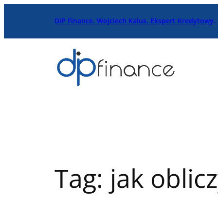
Przejdź
DiP Finance. Wojciech Kalus. Ekspert Kredytowy.
do
treści
Tag:
jak oblic