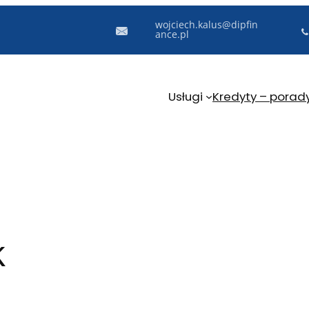
wojciech.kalus@dipfin
ance.pl
Usługi
Kredyty – porad
k