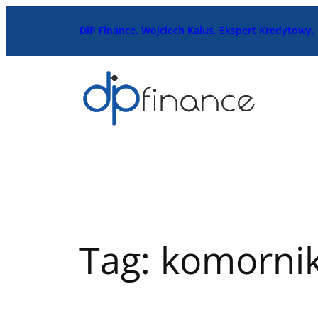
Przejdź
DiP Finance. Wojciech Kalus. Ekspert Kredytowy.
do
treści
Tag:
komorni