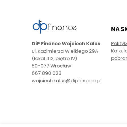
NA S
Polity
DiP Finance Wojciech Kalus
Kalkul
ul. Kazimierza Wielkiego 29A
pobra
(lokal 412, piętro IV)
50-077 Wrocław
667 890 623
wojciech.kalus@dipfinance.pl