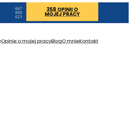
667
358 OPINII
O
890
MOJEJ PRACY
623
y
Opinie o mojej pracy
Blog
O mnie
Kontakt