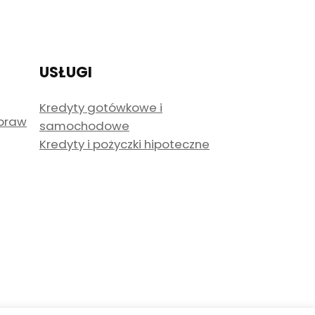
USŁUGI
Kredyty gotówkowe i
spraw
samochodowe
Kredyty i pożyczki hipoteczne