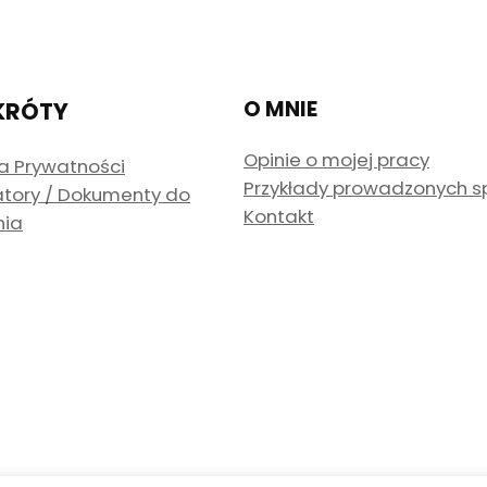
O MNIE
KRÓTY
Opinie o mojej pracy
ka Prywatności
Przykłady prowadzonych 
atory / Dokumenty do
Kontakt
nia