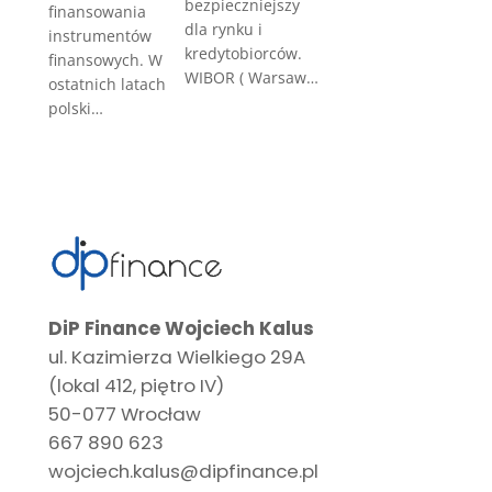
bezpieczniejszy
finansowania
dla rynku i
instrumentów
kredytobiorców.
finansowych. W
WIBOR ( Warsaw…
ostatnich latach
polski…
DiP Finance Wojciech Kalus
ul. Kazimierza Wielkiego 29A
(lokal 412, piętro IV)
50-077 Wrocław
667 890 623
wojciech.kalus@dipfinance.pl