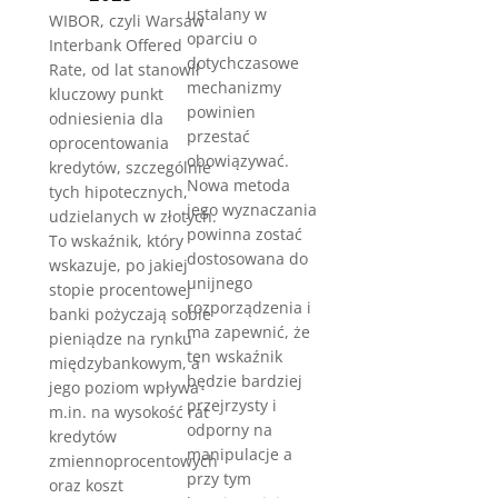
ustalany w
WIBOR, czyli Warsaw
oparciu o
Interbank Offered
dotychczasowe
Rate, od lat stanowił
mechanizmy
kluczowy punkt
powinien
odniesienia dla
przestać
oprocentowania
obowiązywać.
kredytów, szczególnie
Nowa metoda
tych hipotecznych,
jego wyznaczania
udzielanych w złotych.
powinna zostać
To wskaźnik, który
dostosowana do
wskazuje, po jakiej
unijnego
stopie procentowej
rozporządzenia i
banki pożyczają sobie
ma zapewnić, że
pieniądze na rynku
ten wskaźnik
międzybankowym, a
będzie bardziej
jego poziom wpływa
przejrzysty i
m.in. na wysokość rat
odporny na
kredytów
manipulacje a
zmiennoprocentowych
przy tym
oraz koszt