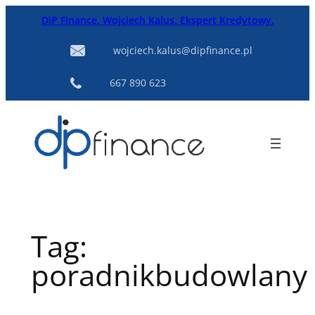
Przejdź
DiP Finance. Wojciech Kalus. Ekspert Kredytowy.
do
treści
wojciech.kalus@dipfinance.pl
667 890 623
Tag:
poradnikbudowlany