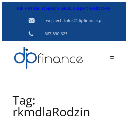
Przejdź
DiP Finance. Wojciech Kalus. Ekspert Kredytowy.
do
treści
wojciech.kalus@dipfinance.pl
667 890 623
Tag:
rkmdlaRodzin