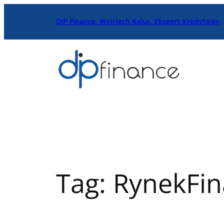
Przejdź
DiP Finance. Wojciech Kalus. Ekspert Kredytowy.
do
treści
Tag:
RynekFi