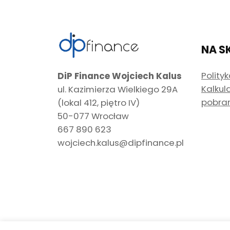
NA S
Polity
DiP Finance Wojciech Kalus
Kalkul
ul. Kazimierza Wielkiego 29A
pobra
(lokal 412, piętro IV)
50-077 Wrocław
667 890 623
wojciech.kalus@dipfinance.pl