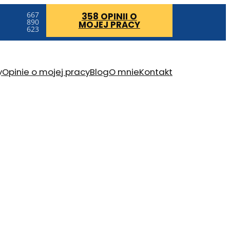
667
358 OPINII
O
890
MOJEJ PRACY
623
y
Opinie o mojej pracy
Blog
O mnie
Kontakt