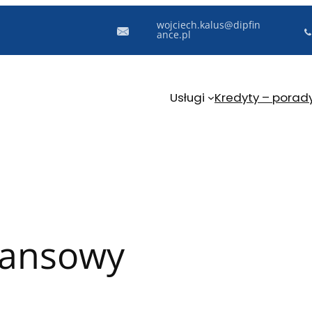
wojciech.kalus@dipfin
ance.pl
Usługi
Kredyty – porad
nansowy