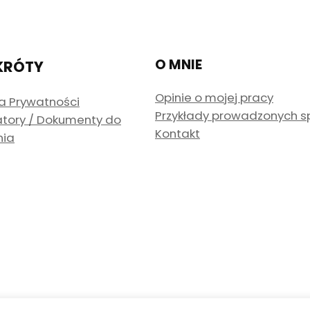
O MNIE
KRÓTY
Opinie o mojej pracy
ka Prywatności
Przykłady prowadzonych 
atory / Dokumenty do
Kontakt
nia