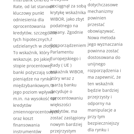
dotychczasowe
pociągnął za sobą
Rate, od lat stanowił
mechanizmy
krytykę wskaźnika
kluczowy punkt
powinien
WIBOR, jako zbyt
odniesienia dla
przestać
podatnego na
oprocentowania
obowiązywać.
zmiany. Zgodnie
kredytów, szczególnie
Nowa metoda
z
tych hipotecznych,
jego wyznaczania
Rozporządzeniem
udzielanych w złotych.
powinna zostać
Parlamentu
To wskaźnik, który
dostosowana do
Europejskiego i
wskazuje, po jakiej
unijnego
Rady ( UE )
stopie procentowej
rozporządzenia i
wskaźnik WIBOR,
banki pożyczają sobie
ma zapewnić, że
który wraz z
pieniądze na rynku
ten wskaźnik
marżą banku
międzybankowym, a
będzie bardziej
decyduje o
jego poziom wpływa
przejrzysty i
oprocentowaniu
m.in. na wysokość rat
odporny na
większości
kredytów
manipulacje a
kredytów, ma
zmiennoprocentowych
przy tym
zostać zastąpiony
oraz koszt
bezpieczniejszy
nowym bardziej
finansowania
dla rynku i
przejrzystym
instrumentów