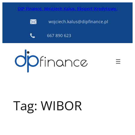
Przejdź
DiP Finance. Wojciech Kalus. Ekspert Kredytowy.
do
treści
wojciech.kalus@dipfinance.pl
667 890 623
Tag:
WIBOR