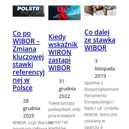
Co dalej
Co po
Kiedy
ze stawką
WIBOR –
wskaźnik
WIBOR
Zmiana
WIRON
kluczowej
zastąpi
3
stawki
WIBOR
listopada
referencyj
2019
nej w
31
Zgodnie z
Polsce
grudnia
Rozporządzeniem
Parlamentu
2022
28
Europejskiego i
Towarzyszący
grudnia
Rady ( UE ) indeks
podwyżkom stóp
WIBOR, który jest
2025
procentowych
ustalany w
wzrost rat
WIBOR, czyli Warsaw
oparciu o
kredytów
Interbank Offered