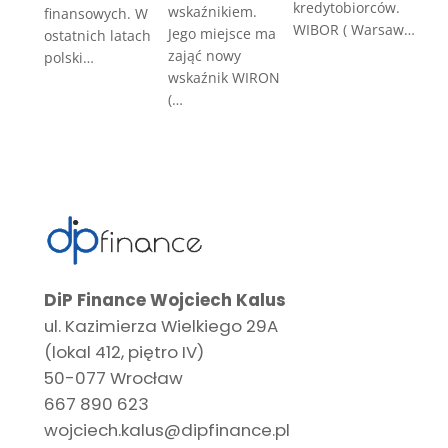
kredytobiorców.
wskaźnikiem.
finansowych. W
WIBOR ( Warsaw…
Jego miejsce ma
ostatnich latach
zająć nowy
polski…
wskaźnik WIRON
(…
DiP Finance Wojciech Kalus
ul. Kazimierza Wielkiego 29A
(lokal 412, piętro IV)
50-077 Wrocław
667 890 623
wojciech.kalus@dipfinance.pl