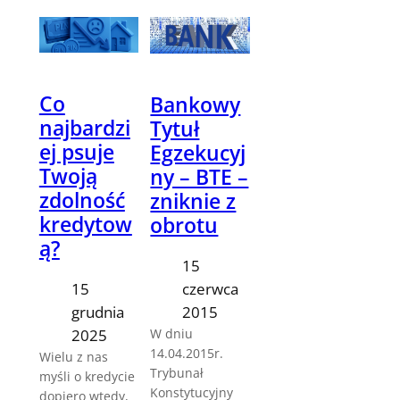
Co
Bankowy
najbardzi
Tytuł
ej psuje
Egzekucyj
Twoją
ny – BTE –
zdolność
zniknie z
kredytow
obrotu
ą?
15
czerwca
15
2015
grudnia
W dniu
2025
14.04.2015r.
Wielu z nas
Trybunał
myśli o kredycie
Konstytucyjny
dopiero wtedy,