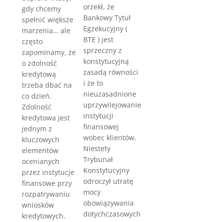
orzekł, że
gdy chcemy
Bankowy Tytuł
spełnić większe
Egzekucyjny (
marzenia… ale
BTE ) jest
często
sprzeczny z
zapominamy, że
konstytucyjną
o zdolność
zasadą równości
kredytową
i że to
trzeba dbać na
nieuzasadnione
co dzień.
uprzywilejowanie
Zdolność
instytucji
kredytowa jest
finansowej
jednym z
wobec klientów.
kluczowych
Niestety
elementów
Trybunał
ocenianych
Konstytucyjny
przez instytucje
odroczył utratę
finansowe przy
mocy
rozpatrywaniu
obowiązywania
wniosków
dotychczasowych
kredytowych.