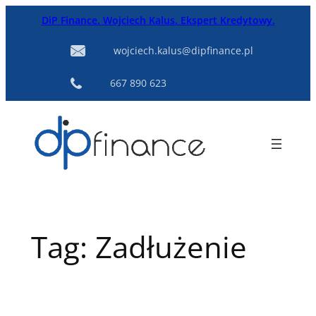
Przejdź
DiP Finance. Wojciech Kalus. Ekspert Kredytowy.
do
treści
wojciech.kalus@dipfinance.pl
667 890 623
Tag:
Zadłużenie