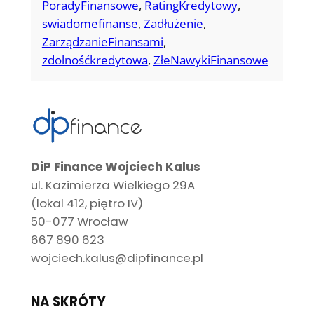
PoradyFinansowe
, 
RatingKredytowy
, 
swiadomefinanse
, 
Zadłużenie
, 
ZarządzanieFinansami
, 
zdolnośćkredytowa
, 
ZłeNawykiFinansowe
DiP Finance Wojciech Kalus
ul. Kazimierza Wielkiego 29A
(lokal 412, piętro IV)
50-077 Wrocław
667 890 623
wojciech.kalus@dipfinance.pl
NA SKRÓTY