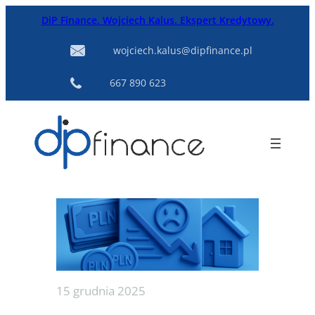
Przejdź
DiP Finance. Wojciech Kalus. Ekspert Kredytowy.
do
treści
wojciech.kalus@dipfinance.pl
667 890 623
15 grudnia 2025