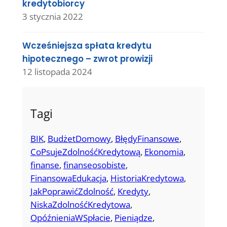
kredytobiorcy
3 stycznia 2022
Wcześniejsza spłata kredytu
hipotecznego – zwrot prowizji
12 listopada 2024
Tagi
BIK
, 
BudżetDomowy
, 
BłędyFinansowe
, 
CoPsujeZdolnośćKredytową
, 
Ekonomia
, 
finanse
, 
finanseosobiste
, 
FinansowaEdukacja
, 
HistoriaKredytowa
, 
JakPoprawićZdolność
, 
Kredyty
, 
NiskaZdolnośćKredytowa
, 
OpóźnieniaWSpłacie
, 
Pieniądze
, 