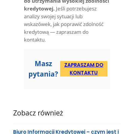
do utrzymania wysokiej zdolności
kredytowej.
Jeśli potrzebujesz
analizy swojej sytuacji lub
wskazówek, jak poprawić zdolność
kredytową — zapraszam do
kontaktu.
Masz
ZAPRASZAM DO
pytania?
KONTAKTU
Zobacz również
Biuro Informacji Kredytowej – czym jest i