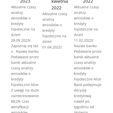
2022
2023
kwietnia
Aktualne czasy
Aktualne czasy
2022
analizy
analizy
Aktualne czasy
wniosków o
wniosków o
analizy
kredyty
kredyty
wniosków o
hipoteczne na
hipoteczne na
kredyty
dzień
dzień
hipoteczne na
11.02.2022r.
28.09.2023r.
dzień
Nazwa banku
Zapoznaj się też
01.04.2022r.
Podawane przez
z: Nazwa banku
banki aktualne
Podawane przez
czasy analizy
banki aktualne
wniosków o
czasy analizy
kredyty
wniosków o
hipoteczne Alior
kredyty
Bank podejmuje
hipoteczne Alior
decyzję
Z uwagi na duże
kredytową
zainteresowanie
nawet po
BK2% czas
tygodniu od
weryfikacji
złożenia
wniosków