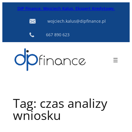
Przejdź
DiP Finance. Wojciech Kalus. Ekspert Kredytowy.
do
treści
wojciech.kalus@dipfinance.pl
667 890 623
Tag:
czas analizy
wniosku