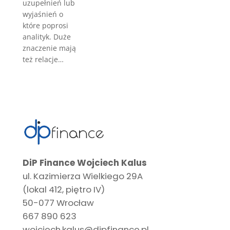
uzupełnień lub
wyjaśnień o
które poprosi
analityk. Duże
znaczenie mają
też relacje…
DiP Finance Wojciech Kalus
ul. Kazimierza Wielkiego 29A
(lokal 412, piętro IV)
50-077 Wrocław
667 890 623
wojciech.kalus@dipfinance.pl