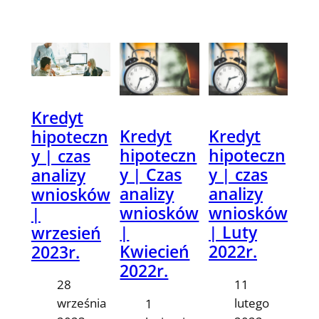
Kredyt
Kredyt
Kredyt
hipoteczn
hipoteczn
hipoteczn
y | czas
y | Czas
y | czas
analizy
analizy
analizy
wniosków
wniosków
wniosków
|
|
| Luty
wrzesień
Kwiecień
2022r.
2023r.
2022r.
11
28
lutego
września
1