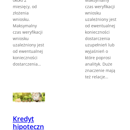
Maksymalny
około 2
czas weryfikacji
miesięcy, od
wniosku
złożenia
uzależniony jest
wniosku.
od ewentualnej
Maksymalny
konieczności
czas weryfikacji
dostarczenia
wniosku
uzupełnień lub
uzależniony jest
wyjaśnień o
od ewentualnej
które poprosi
konieczności
analityk. Duże
dostarczenia…
znaczenie mają
też relacje…
Kredyt
hipoteczn