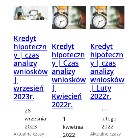
Kredyt
Kredyt
Kredyt
hipoteczn
hipoteczn
hipoteczn
y | czas
y | Czas
y | czas
analizy
analizy
analizy
wniosków
wniosków
wniosków
|
|
| Luty
wrzesień
Kwiecień
2022r.
2023r.
2022r.
11
28
lutego
września
1
2022
2023
kwietnia
Aktualne czasy
Aktualne czasy
2022