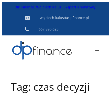
Przejdź
DiP Finance. Wojciech Kalus. Ekspert Kredytowy.
do
treści
wojciech.kalus@dipfinance.pl
667 890 623
Tag:
czas decyzji