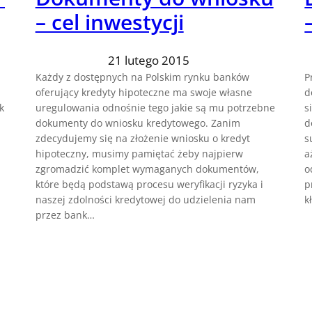
– cel inwestycji
21 lutego 2015
Każdy z dostępnych na Polskim rynku banków
P
oferujący kredyty hipoteczne ma swoje własne
d
k
uregulowania odnośnie tego jakie są mu potrzebne
s
dokumenty do wniosku kredytowego. Zanim
d
zdecydujemy się na złożenie wniosku o kredyt
s
hipoteczny, musimy pamiętać żeby najpierw
a
zgromadzić komplet wymaganych dokumentów,
o
które będą podstawą procesu weryfikacji ryzyka i
p
naszej zdolności kredytowej do udzielenia nam
k
przez bank…