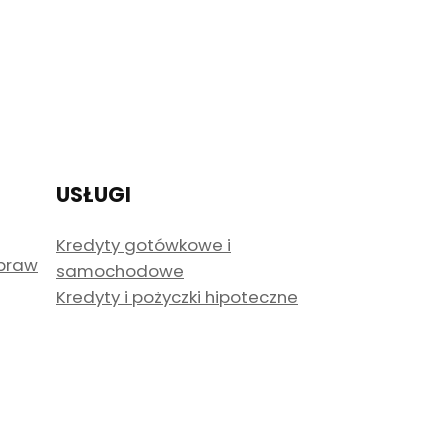
USŁUGI
Kredyty gotówkowe i
spraw
samochodowe
Kredyty i pożyczki hipoteczne