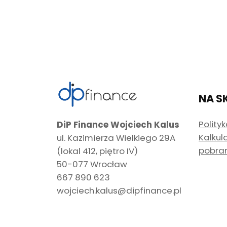
NA S
Polity
DiP Finance Wojciech Kalus
Kalkul
ul. Kazimierza Wielkiego 29A
pobra
(lokal 412, piętro IV)
50-077 Wrocław
667 890 623
wojciech.kalus@dipfinance.pl