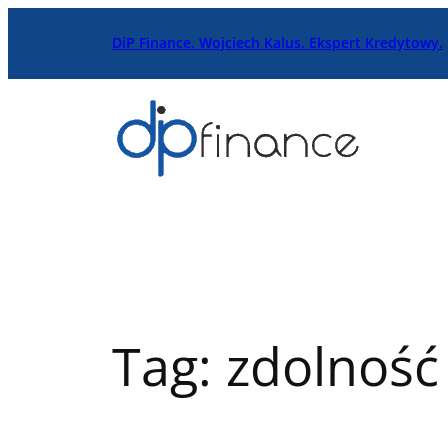
Przejdź
DiP Finance. Wojciech Kalus. Ekspert Kredytowy.
do
treści
Tag:
zdolność