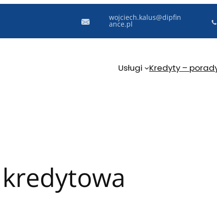
wojciech.kalus@dipfin
ance.pl
Usługi
Kredyty – porad
 kredytowa