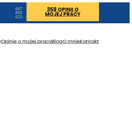
667
358 OPINII
O
890
MOJEJ PRACY
623
y
Opinie o mojej pracy
Blog
O mnie
Kontakt