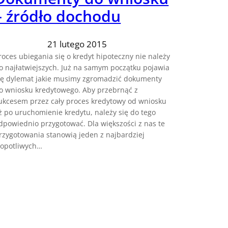
– źródło dochodu
21 lutego 2015
roces ubiegania się o kredyt hipoteczny nie należy
o najłatwiejszych. Już na samym początku pojawia
ię dylemat jakie musimy zgromadzić dokumenty
o wniosku kredytowego. Aby przebrnąć z
ukcesem przez cały proces kredytowy od wniosku
ż po uruchomienie kredytu, należy się do tego
dpowiednio przygotować. Dla większości z nas te
rzygotowania stanowią jeden z najbardziej
łopotliwych…