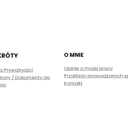
O MNIE
KRÓTY
Opinie o mojej pracy
ka Prywatności
Przykłady prowadzonych 
atory / Dokumenty do
Kontakt
nia