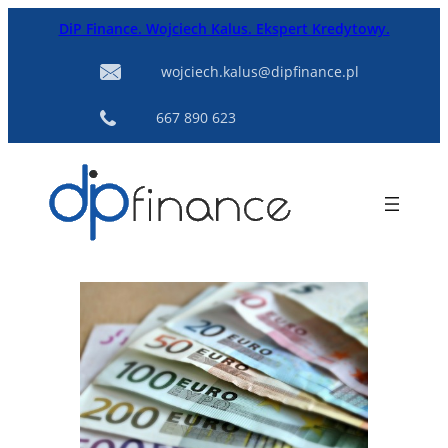
Przejdź
DiP Finance. Wojciech Kalus. Ekspert Kredytowy.
do
treści
wojciech.kalus@dipfinance.pl
667 890 623