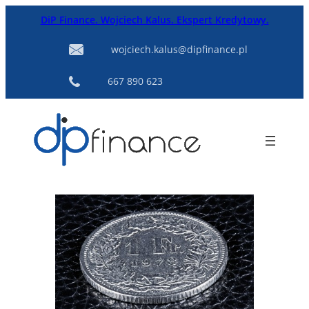
Przejdź
DiP Finance. Wojciech Kalus. Ekspert Kredytowy.
do
treści
wojciech.kalus@dipfinance.pl
667 890 623