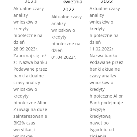
2022
2023
kwietnia
Aktualne czasy
Aktualne czasy
2022
analizy
analizy
Aktualne czasy
wniosków o
wniosków o
analizy
kredyty
kredyty
wniosków o
hipoteczne na
hipoteczne na
kredyty
dzień
dzień
hipoteczne na
11.02.2022r.
28.09.2023r.
dzień
Nazwa banku
Zapoznaj się też
01.04.2022r.
Podawane przez
z: Nazwa banku
banki aktualne
Podawane przez
czasy analizy
banki aktualne
wniosków o
czasy analizy
kredyty
wniosków o
hipoteczne Alior
kredyty
Bank podejmuje
hipoteczne Alior
decyzję
Z uwagi na duże
kredytową
zainteresowanie
nawet po
BK2% czas
tygodniu od
weryfikacji
złożenia
wniosków