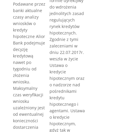
formie dyrektywy
Podawane przez
do wdrożenia
banki aktualne
jednolitych zasad
czasy analizy
regulujących
wniosków o
rynek kredytów
kredyty
hipotecznych.
hipoteczne Alior
Zgodnie z tymi
Bank podejmuje
zaleceniami w
decyzję
dniu 22.07.2017r.
kredytową
weszła w życie
nawet po
Ustawa o
tygodniu od
kredycie
złożenia
hipotecznym oraz
wniosku.
o nadzorze nad
Maksymalny
pośrednikami
czas weryfikacji
kredytu
wniosku
hipotecznego i
uzależniony jest
agentami. Ustawa
od ewentualnej
o kredycie
konieczności
hipotecznym,
dostarczenia
gdyż tak w