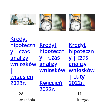
Kredyt
Kredyt
Kredyt
hipoteczn
hipoteczn
hipoteczn
y | czas
y | Czas
y | czas
analizy
analizy
analizy
wniosków
wniosków
wniosków
|
|
| Luty
wrzesień
Kwiecień
2022r.
2023r.
2022r.
11
28
lutego
września
1