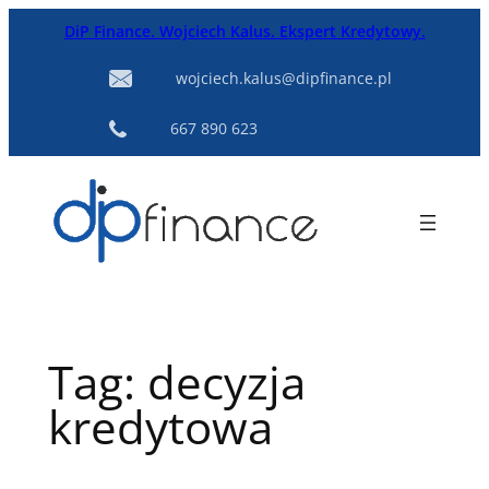
Przejdź
DiP Finance. Wojciech Kalus. Ekspert Kredytowy.
do
treści
wojciech.kalus@dipfinance.pl
667 890 623
Tag:
decyzja
kredytowa