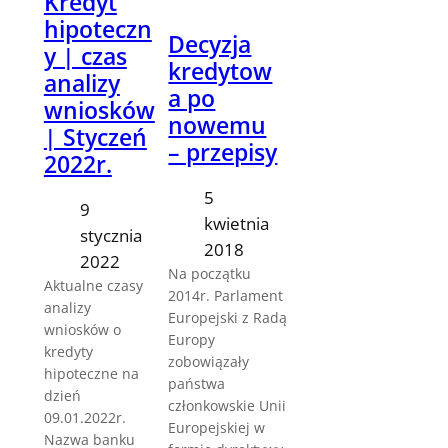
Kredyt
hipoteczn
Decyzja
y | czas
kredytow
analizy
a po
wniosków
nowemu
| Styczeń
– przepisy
2022r.
5
9
kwietnia
stycznia
2018
2022
Na początku
Aktualne czasy
2014r. Parlament
analizy
Europejski z Radą
wniosków o
Europy
kredyty
zobowiązały
hipoteczne na
państwa
dzień
członkowskie Unii
09.01.2022r.
Europejskiej w
Nazwa banku