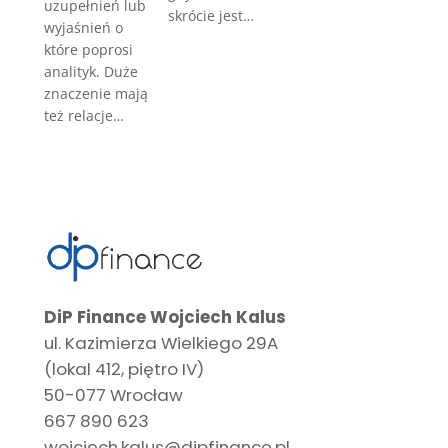
uzupełnień lub
skrócie jest…
wyjaśnień o
które poprosi
analityk. Duże
znaczenie mają
też relacje…
DiP Finance Wojciech Kalus
ul. Kazimierza Wielkiego 29A
(lokal 412, piętro IV)
50-077 Wrocław
667 890 623
wojciech.kalus@dipfinance.pl