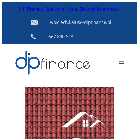
Przejdź
DiP Finance. Wojciech Kalus. Ekspert Kredytowy.
do
treści
wojciech.kalus@dipfinance.pl
667 890 623