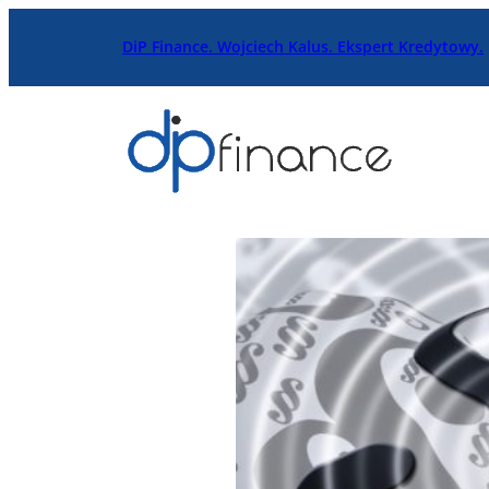
Przejdź
DiP Finance. Wojciech Kalus. Ekspert Kredytowy.
do
treści