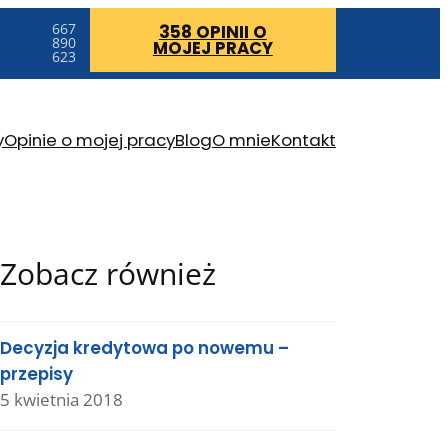
667
358 OPINII
O
890
MOJEJ PRACY
623
y
Opinie o mojej pracy
Blog
O mnie
Kontakt
Zobacz również
Decyzja kredytowa po nowemu –
przepisy
5 kwietnia 2018