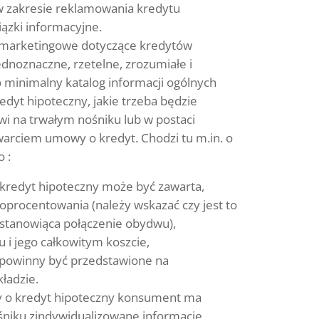
w zakresie reklamowania kredytu
ązki informacyjne.
 marketingowe dotyczące kredytów
dnoznaczne, rzetelne, zrozumiałe i
minimalny katalog informacji ogólnych
dyt hipoteczny, jakie trzeba będzie
 na trwałym nośniku lub w postaci
warciem umowy o kredyt. Chodzi tu m.in. o
 :
 kredyt hipoteczny może być zawarta,
oprocentowania (należy wskazać czy jest to
 stanowiąca połączenie obydwu),
u i jego całkowitym koszcie,
 powinny być przedstawione na
ładzie.
 o kredyt hipoteczny konsument ma
śniku zindywidualizowane informacje