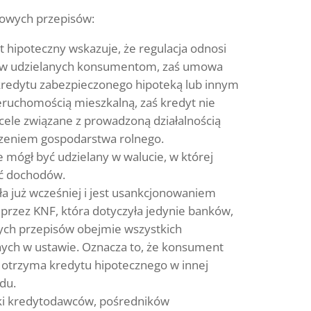
nowych przepisów:
 hipoteczny wskazuje, że regulacja odnosi
tów udzielanych konsumentom, zaś umowa
kredytu zabezpieczonego hipoteką lub innym
ruchomością mieszkalną, zaś kredyt nie
ele związane z prowadzoną działalnością
zeniem gospodarstwa rolnego.
 mógł być udzielany w walucie, w której
ść dochodów.
a już wcześniej i jest usankcjonowaniem
przez KNF, która dotyczyła jedynie banków,
ch przepisów obejmie wszystkich
ch w ustawie. Oznacza to, że konsument
e otrzyma kredytu hipotecznego w innej
du.
ki kredytodawców, pośredników