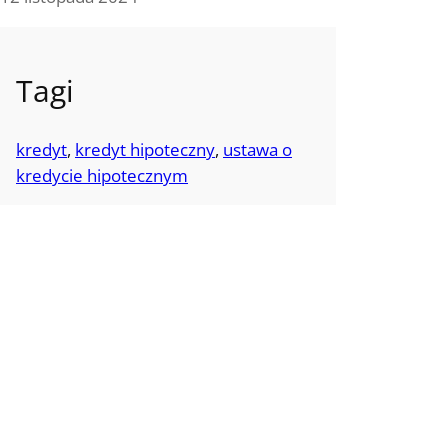
Tagi
kredyt
, 
kredyt hipoteczny
, 
ustawa o
kredycie hipotecznym