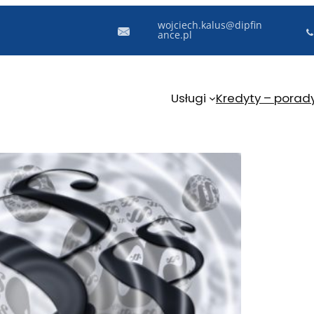
wojciech.kalus@dipfin
ance.pl
Usługi
Kredyty – porad