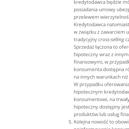
kredytodawca będzie mó
posiadania umowy ubezpi
przelewem wierzytelnośc
Kredytodawca natomias
w związku z zawarciem u
tradycyjny
cross-selling
c
Sprzedaż łączona to ofe
hipoteczny wraz z innym
finansowymi, w przypadk
konsumenta dostępna ró
na innych warunkach niż 
W przypadku oferowania 
hipotecznym kredytodaw
konsumentowi, na trwały
hipoteczny dostępny je
produktów lub usług fin
Kolejna nowość to obowi