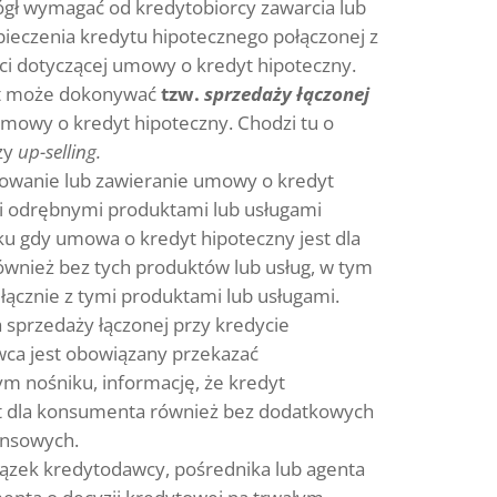
gł wymagać od kredytobiorcy zawarcia lub
eczenia kredytu hipotecznego połączonej z
i dotyczącej umowy o kredyt hipoteczny.
t może dokonywać
tzw.
sprzedaży łączonej
mowy o kredyt hipoteczny. Chodzi tu o
zy
up-selling.
rowanie lub zawieranie umowy o kredyt
i odrębnymi produktami lub usługami
u gdy umowa o kredyt hipoteczny jest dla
wnież bez tych produktów lub usług, w tym
łącznie z tymi produktami lub usługami.
sprzedaży łączonej przy kredycie
ca jest obowiązany przekazać
m nośniku, informację, że kredyt
st dla konsumenta również bez dodatkowych
ansowych.
ązek kredytodawcy, pośrednika lub agenta