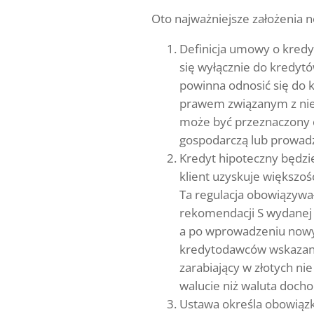
Oto najważniejsze założenia 
Definicja umowy o kredyt
się wyłącznie do kredy
powinna odnosić się do 
prawem związanym z nie
może być przeznaczony c
gospodarczą lub prowad
Kredyt hipoteczny będzie
klient uzyskuje większo
Ta regulacja obowiązywał
rekomendacji S wydanej 
a po wprowadzeniu nowy
kredytodawców wskazany
zarabiający w złotych ni
walucie niż waluta docho
Ustawa określa obowiąz