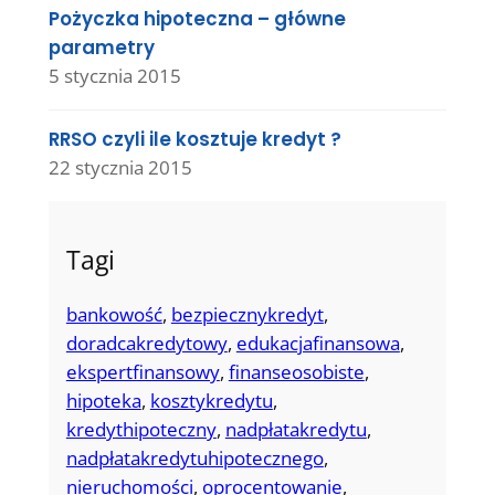
Pożyczka hipoteczna – główne
parametry
5 stycznia 2015
RRSO czyli ile kosztuje kredyt ?
22 stycznia 2015
Tagi
bankowość
, 
bezpiecznykredyt
, 
doradcakredytowy
, 
edukacjafinansowa
, 
ekspertfinansowy
, 
finanseosobiste
, 
hipoteka
, 
kosztykredytu
, 
kredythipoteczny
, 
nadpłatakredytu
, 
nadpłatakredytuhipotecznego
, 
nieruchomości
, 
oprocentowanie
, 