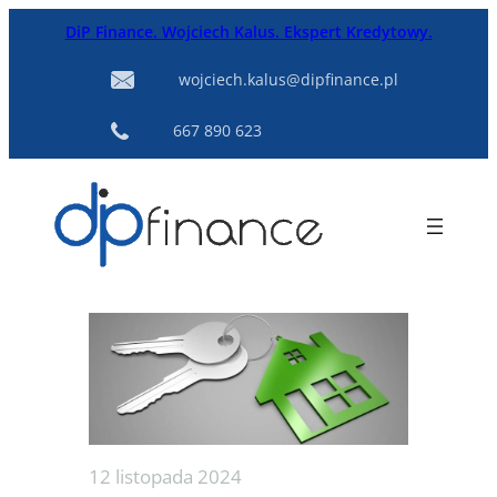
Przejdź
DiP Finance. Wojciech Kalus. Ekspert Kredytowy.
do
treści
wojciech.kalus@dipfinance.pl
667 890 623
12 listopada 2024