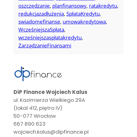
oszczędzanie
, 
planfinansowy
, 
ratakredytu
, 
redukcjazadłużenia
, 
SpłataKredytu
, 
swiadomefinanse
, 
umowakredytowa
, 
WcześniejszaSpłata
, 
wcześniejszaspłatakredytu
, 
ZarządzanieFinansami
DiP Finance Wojciech Kalus
ul. Kazimierza Wielkiego 29A
(lokal 412, piętro IV)
50-077 Wrocław
667 890 623
wojciech.kalus@dipfinance.pl